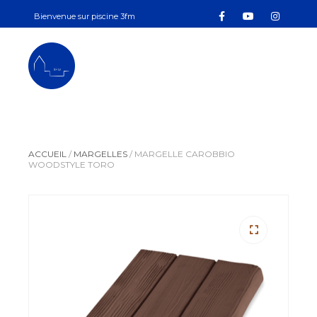
Bienvenue sur piscine 3fm
contact.3fm@gmail.com
+33 7 83 72 08 15
PISCINE3FM
ACCUEIL
/
MARGELLES
/
MARGELLE CAROBBIO
WOODSTYLE TORO