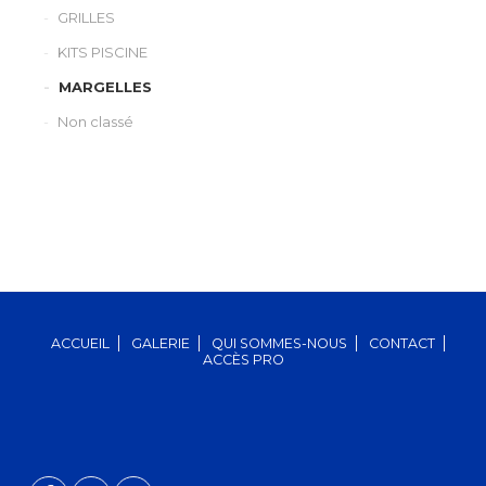
GRILLES
KITS PISCINE
MARGELLES
Non classé
ACCUEIL
GALERIE
QUI SOMMES-NOUS
CONTACT
ACCÈS PRO