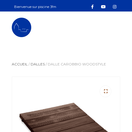
Bienvenue sur piscine 3fm
contact.3fm@gmail.com
+33 7 83 72 08 15
PISCINE3FM
ACCUEIL
/
DALLES
/
DALLE CAROBBIO WOODSTYLE