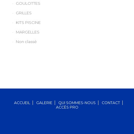
GOULOTTES
GRILLES
KITS PISCINE
MARGELLES
Non classé
ACCUEIL
GALERIE
QUI SOMMES-NOUS
CONTACT
ACCÈS PRO